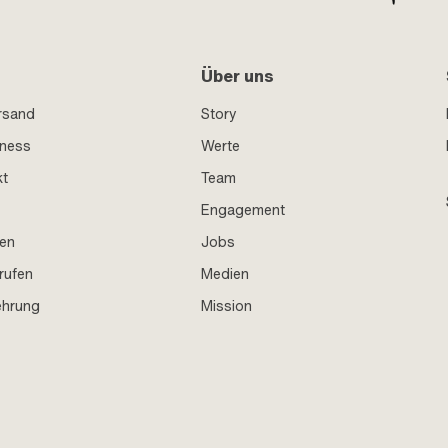
Über uns
rsand
Story
iness
Werte
kt
Team
Engagement
en
Jobs
rufen
Medien
ehrung
Mission