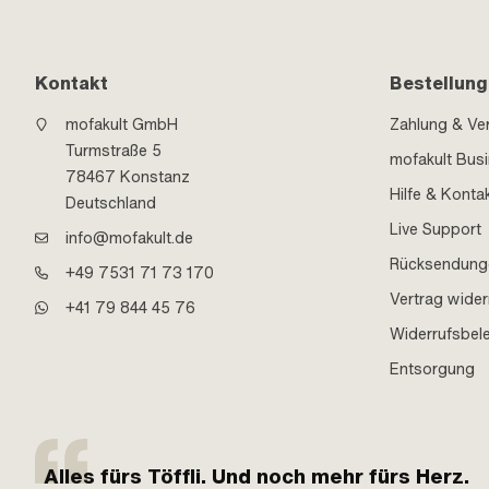
Kontakt
Bestellung
mofakult GmbH
Zahlung & Ve
Turmstraße 5
mofakult Bus
78467 Konstanz
Hilfe & Konta
Deutschland
Live Support
info@mofakult.de
Rücksendung
+49 7531 71 73 170
Vertrag wider
+41 79 844 45 76
Widerrufsbel
Entsorgung
Alles fürs Töffli. Und noch mehr fürs Herz.