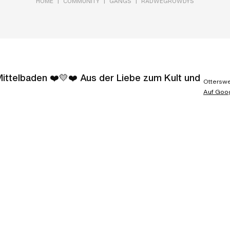
|
|
|
HOME
COMMUNITY
GANGS
RADWEGROWDYS
ittelbaden ❤️💛❤️ Aus der Liebe zum Kult und
Otterswe
Auf Goo