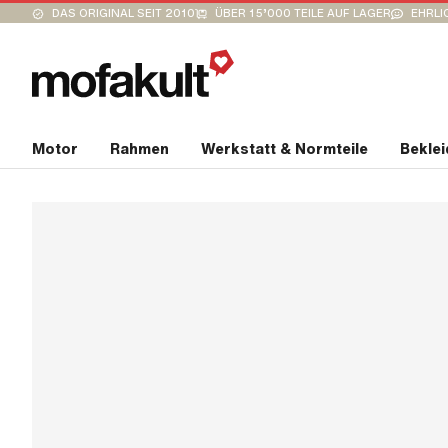
DAS ORIGINAL SEIT 2010
ÜBER 15’000 TEILE AUF LAGER
EHRLI
Motor
Rahmen
Werkstatt & Normteile
Bekle