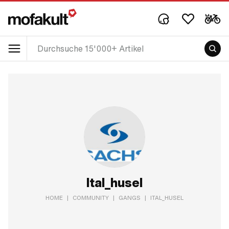
Ital_husel
HOME
|
COMMUNITY
|
GANGS
|
ITAL_HUSEL