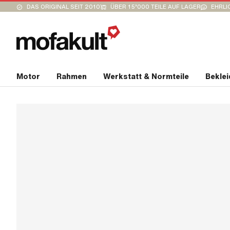
DAS ORIGINAL SEIT 2010
ÜBER 15’000 TEILE AUF LAGER
EHRLI
Motor
Rahmen
Werkstatt & Normteile
Bekle