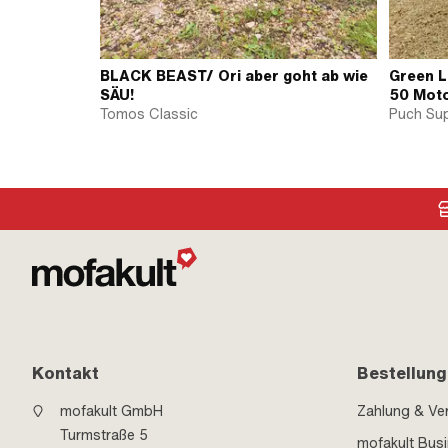
BLACK BEAST/ Ori aber goht ab wie
Green 
SÄU!
50 Mot
Tomos Classic
Puch Su
Kontakt
Bestellung
mofakult GmbH
Zahlung & Ve
Turmstraße 5
mofakult Bus