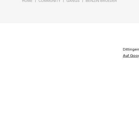
|
|
|
HOME
COMMUNITY
GANGS
BENZIN BRÜEDER
Dittinge
Auf Goo