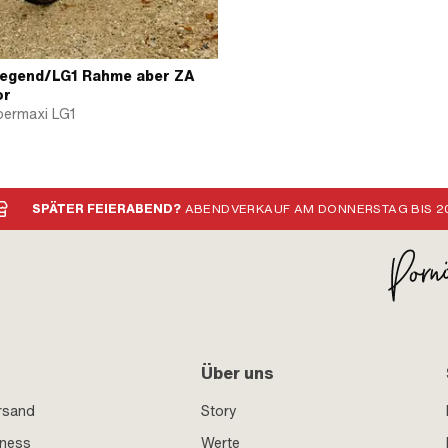
Legend/LG1 Rahme aber ZA
or
permaxi LG1
SPÄTER FEIERABEND?
ABENDVERKAUF AM DONNERSTAG BIS 20
Über uns
rsand
Story
iness
Werte