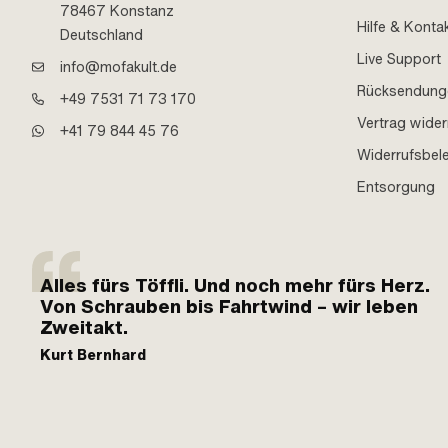
78467 Konstanz
Hilfe & Konta
Deutschland
Live Support
info@mofakult.de
Rücksendung
+49 7531 71 73 170
Vertrag wider
+41 79 844 45 76
Widerrufsbel
Entsorgung
Alles fürs Töffli. Und noch mehr fürs Herz.
Von Schrauben bis Fahrtwind – wir leben
Zweitakt.
Kurt Bernhard