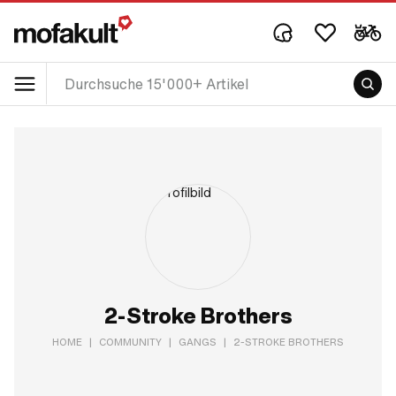
2-Stroke Brothers
HOME
|
COMMUNITY
|
GANGS
|
2-STROKE BROTHERS